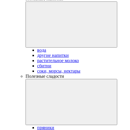
вода
другие напитки
растительное молоко
сбитни
соки, морсы, нектары
Полезные сладости
пряники