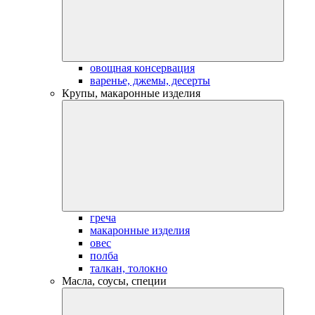
овощная консервация
варенье, джемы, десерты
Крупы, макаронные изделия
греча
макаронные изделия
овес
полба
талкан, толокно
Масла, соусы, специи