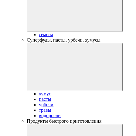
семена
Суперфуды, пасты, урбечи, хумусы
хумус
пасты
урбечи
травы
водоросли
Продукты быстрого приготовления