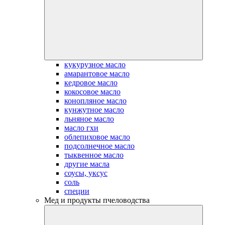
кукурузное масло
амарантовое масло
кедровое масло
кокосовое масло
конопляное масло
кунжутное масло
льняное масло
масло гхи
облепиховое масло
подсолнечное масло
тыквенное масло
другие масла
соусы, уксус
соль
специи
Мед и продукты пчеловодства