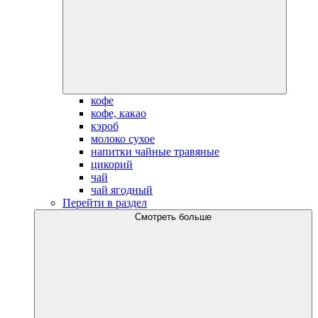
кофе
кофе, какао
кэроб
молоко сухое
напитки чайные травяные
цикорий
чай
чай ягодный
Перейти в раздел
Смотреть больше