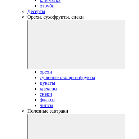
клетчатка
отруби
Десерты
Орехи, сухофрукты, снеки
орехи
сушеные овощи и фрукты
цукаты
крекеры
снеки
флаксы
чипсы
Полезные завтраки