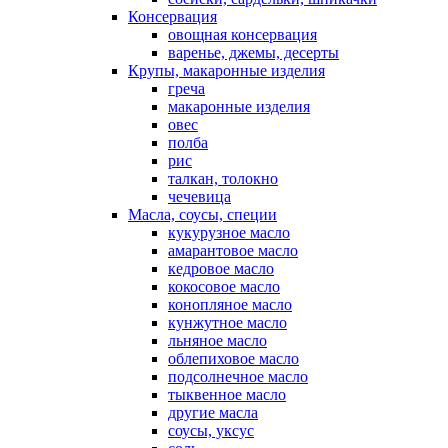
Консервация
овощная консервация
варенье, джемы, десерты
Крупы, макаронные изделия
греча
макаронные изделия
овес
полба
рис
талкан, толокно
чечевица
Масла, соусы, специи
кукурузное масло
амарантовое масло
кедровое масло
кокосовое масло
конопляное масло
кунжутное масло
льняное масло
облепиховое масло
подсолнечное масло
тыквенное масло
другие масла
соусы, уксус