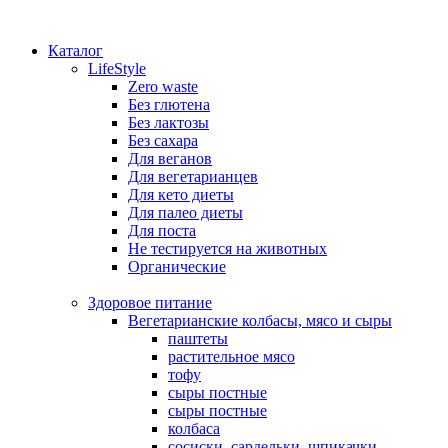
Каталог
LifeStyle
Zero waste
Без глютена
Без лактозы
Без сахара
Для веганов
Для вегетарианцев
Для кето диеты
Для палео диеты
Для поста
Не тестируется на животных
Органические
Здоровое питание
Вегетарианские колбасы, мясо и сыры
паштеты
растительное мясо
тофу
сыры постные
сыры постные
колбаса
сосиски, сардельки, шпикачки