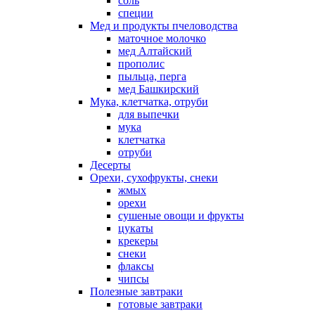
соль
специи
Мед и продукты пчеловодства
маточное молочко
мед Алтайский
прополис
пыльца, перга
мед Башкирский
Мука, клетчатка, отруби
для выпечки
мука
клетчатка
отруби
Десерты
Орехи, сухофрукты, снеки
жмых
орехи
сушеные овощи и фрукты
цукаты
крекеры
снеки
флаксы
чипсы
Полезные завтраки
готовые завтраки