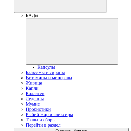
БАДы
Капсулы
Бальзамы и сиропы
Витамины и минералы
Живица
Капли
Коллаген
Леденцы
Мумие
Пробиотики
Рыбий жир и эликсиры
Травы и сборы
Перейти в раздел
Смотреть больше