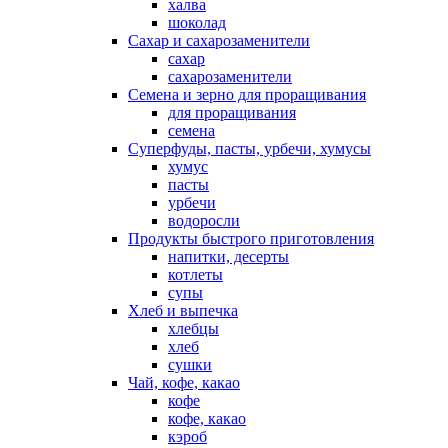
халва
шоколад
Сахар и сахарозаменители
сахар
сахарозаменители
Семена и зерно для проращивания
для проращивания
семена
Суперфуды, пасты, урбечи, хумусы
хумус
пасты
урбечи
водоросли
Продукты быстрого приготовления
напитки, десерты
котлеты
супы
Хлеб и выпечка
хлебцы
хлеб
сушки
Чай, кофе, какао
кофе
кофе, какао
кэроб