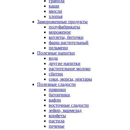
гранола
каши
мюсли
хлопья
Замороженные продукты
полуфабрикаты
мороженое
котлеты, биточки
фарш растительный
пельмени
Полезные напитки
вода
другие напитки
растительное молоко
сбитни
соки, морсы, нектары
Полезные сладости
пряники
батончики
вафли
восточные сладости
зефир, мармелад
конфеты
пастила
печенье